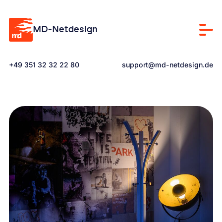
Zum Hauptinhalt springen
MD-Netdesign
Men
Kontaktiere uns via Telefon unter
Kontaktiere uns via E-Mail an
+49 351 32 32 22 80
support@md-netdesign.de