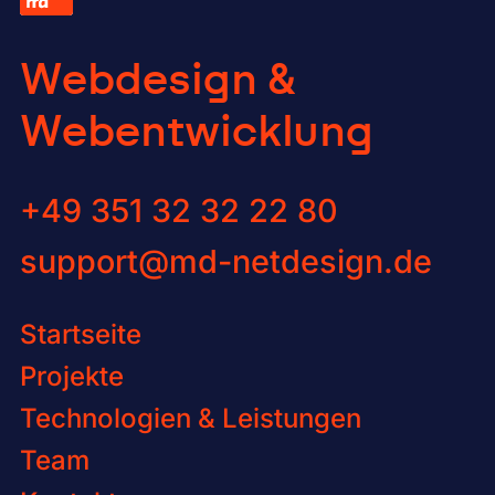
Web­de­sign &
Web­ent­wick­lung
Kontaktiere uns via Telefon unt
+49 351 32 32 22 80
Kontaktiere uns via E-Mail an
support@md-netdesign.de
Startseite
Projekte
Technologien & Leistungen
Team