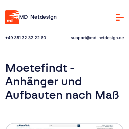
Zum Hauptinhalt springen
MD-Netdesign
Men
Kontaktiere uns via Telefon unter
Kontaktiere uns via E-Mail an
+49 351 32 32 22 80
support@md-netdesign.de
Moetefindt -
Anhänger und
Aufbauten nach Maß