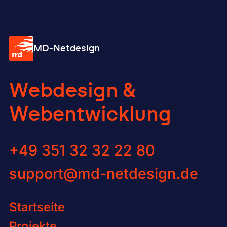
MD-Netdesign
Web­de­sign &
Web­ent­wick­lung
Kontaktiere uns via Telefon unt
+49 351 32 32 22 80
Kontaktiere uns via E-Mail an
support@md-netdesign.de
Startseite
Projekte